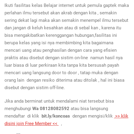
Ikuti fasilitas kelas Belajar internet untuk pemula gaptek
maka
perlahan ilmu tersebut akan akrab dengan kita , semakin
sering dekat lagi maka akan semakin menempel ilmu tersebut
dan jangan di keluh kesahkan atau di sebal kan , karena itu
bisa mengakibatkan kerenggangan hubungan,fasilitas ini
berupa kelas yang isi nya membimbing kita bagaimana
mencari uang atau penghasilan dengan cara yang efisien
praktis atau disebut dengan sistim on-line namun hasil nya
luar biasa di luar perkiraan kita tanpa kita bersusah payah
mencari uang langsung door to door , tatap muka dengan
orang lain dengan resiko diterima atau ditolak , hal ini biasa
disebut dengan sistim off-line.
Jika anda berminat untuk mendalami niat tersebut bisa
menghubungi
Wa 08128082592
atau bisa langsung
mendaftar di klik
bit.ly/koncoas
dengan mengisi/klik
>> klik
disini join Free Member <<
,