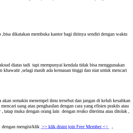
p ,bisa dikatakan membuka kantor bagi dirinya sendiri dengan waktu
maksud diatas tadi tapi mempunyai kendala tidak bisa menggunakan
an khawatir ,selagi masih ada kemauan tinggi dan niat untuk mencari
ka akan semakin menempel ilmu tersebut dan jangan di keluh kesahkan
 mencari uang atau penghasilan dengan cara yang efisien praktis atau
 , tatap muka dengan orang lain dengan resiko diterima atau ditolak ,
dengan mengisi/klik
>> klik disini join Free Member <<
,