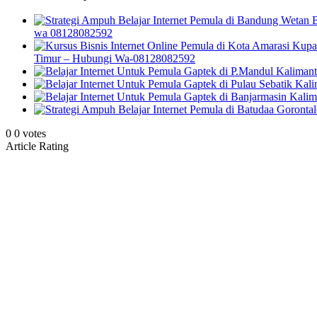
wa 08128082592
Timur – Hubungi Wa-08128082592
0
0
votes
Article Rating