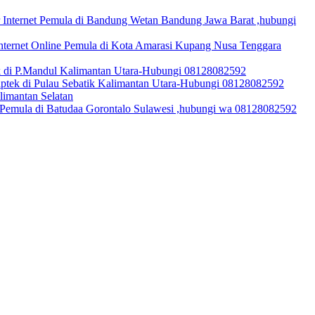
r Internet Pemula di Bandung Wetan Bandung Jawa Barat ,hubungi
Internet Online Pemula di Kota Amarasi Kupang Nusa Tenggara
ek di P.Mandul Kalimantan Utara-Hubungi 08128082592
aptek di Pulau Sebatik Kalimantan Utara-Hubungi 08128082592
limantan Selatan
t Pemula di Batudaa Gorontalo Sulawesi ,hubungi wa 08128082592