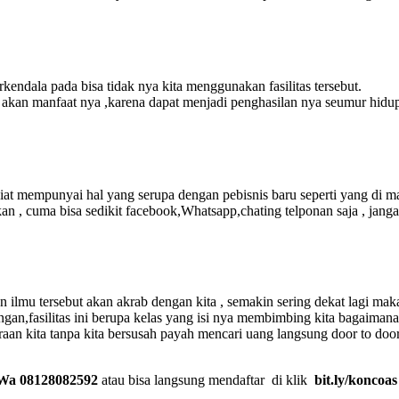
endala pada bisa tidak nya kita menggunakan fasilitas tersebut.
n akan manfaat nya ,karena dapat menjadi penghasilan nya seumur hidu
rniat mempunyai hal yang serupa dengan pebisnis baru seperti yang di 
an , cuma bisa sedikit facebook,Whatsapp,chating telponan saja , jang
n ilmu tersebut akan akrab dengan kita , semakin sering dekat lagi ma
gan,fasilitas ini berupa kelas yang isi nya membimbing kita bagaimana
iraan kita tanpa kita bersusah payah mencari uang langsung door to door
Wa 08128082592
atau bisa langsung mendaftar di klik
bit.ly/koncoas