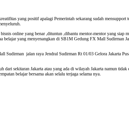
eatifitas yang positif apalagi Pemerintah sekarang sudah mensupport
menyeluruh.
isnis online yang benar ,dituntun ,dibantu mentor-mentor yang siap m
na belajar yang menyenangkan di SB1M Gedung FX Mall Sudirman Jala
all Sudirman jalan raya Jendral Sudirman Rt 01/03 Gelora Jakarta Pusa
jauh dari sekitaran Jakarta atau yang ada di wilayah Jakarta namun tid
empatan belajar bersama akan selalu terjaga selama nya.