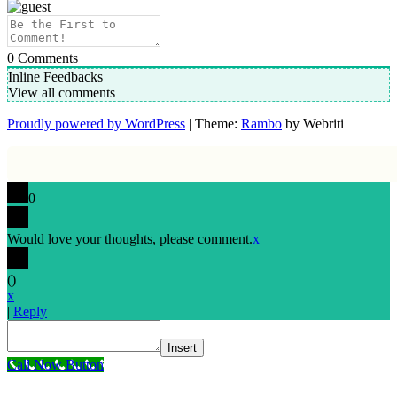
0
Comments
Inline Feedbacks
View all comments
Proudly powered by WordPress
| Theme:
Rambo
by Webriti
0
Would love your thoughts, please comment.
x
(
)
x
|
Reply
Insert
Call Now Button