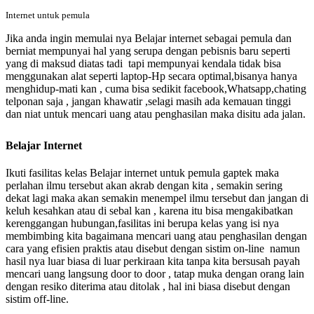
Internet untuk pemula
Jika anda ingin memulai nya Belajar internet sebagai pemula dan
berniat mempunyai hal yang serupa dengan pebisnis baru seperti
yang di maksud diatas tadi tapi mempunyai kendala tidak bisa
menggunakan alat seperti laptop-Hp secara optimal,bisanya hanya
menghidup-mati kan , cuma bisa sedikit facebook,Whatsapp,chating
telponan saja , jangan khawatir ,selagi masih ada kemauan tinggi
dan niat untuk mencari uang atau penghasilan maka disitu ada jalan.
Belajar Internet
Ikuti fasilitas kelas Belajar internet untuk pemula gaptek
maka
perlahan ilmu tersebut akan akrab dengan kita , semakin sering
dekat lagi maka akan semakin menempel ilmu tersebut dan jangan di
keluh kesahkan atau di sebal kan , karena itu bisa mengakibatkan
kerenggangan hubungan,fasilitas ini berupa kelas yang isi nya
membimbing kita bagaimana mencari uang atau penghasilan dengan
cara yang efisien praktis atau disebut dengan sistim on-line namun
hasil nya luar biasa di luar perkiraan kita tanpa kita bersusah payah
mencari uang langsung door to door , tatap muka dengan orang lain
dengan resiko diterima atau ditolak , hal ini biasa disebut dengan
sistim off-line.