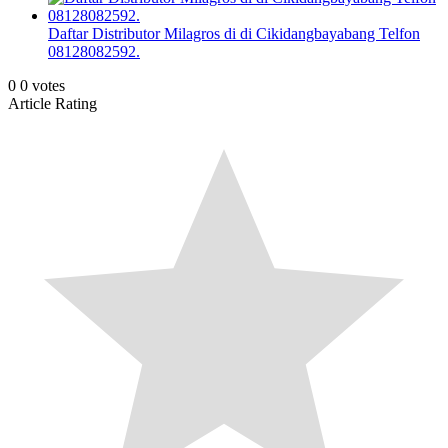
Daftar Distributor Milagros di di Cikidangbayabang Telfon
08128082592.
0
0
votes
Article Rating