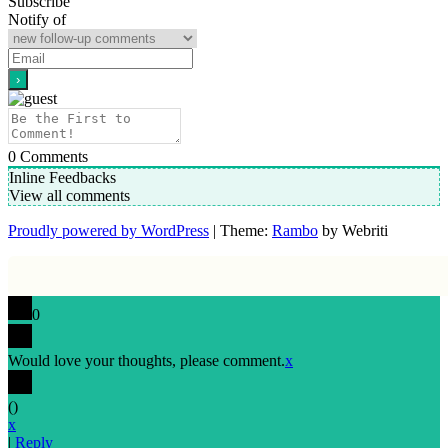
Subscribe
Notify of
0
Comments
Inline Feedbacks
View all comments
Proudly powered by WordPress
| Theme:
Rambo
by Webriti
0
Would love your thoughts, please comment.
x
(
)
x
|
Reply