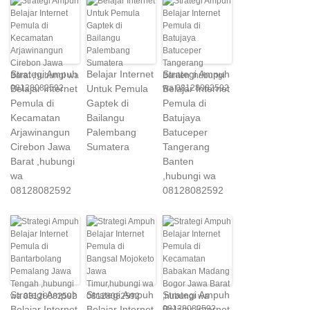
Strategi Ampuh
Belajar Internet
Strategi Ampuh
Belajar Internet
Untuk Pemula
Belajar Internet
Pemula di
Gaptek di
Pemula di
Kecamatan
Bailangu
Batujaya
Arjawinangun
Palembang
Batuceper
Cirebon Jawa
Sumatera
Tangerang
Barat ,hubungi
Banten
wa
,hubungi wa
08128082592
08128082592
Strategi Ampuh
Strategi Ampuh
Strategi Ampuh
Belajar Internet
Belajar Internet
Belajar Internet