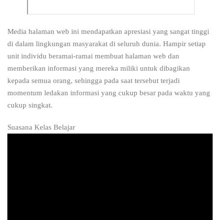
Media halaman web ini mendapatkan apresiasi yang sangat tinggi
di dalam lingkungan masyarakat di seluruh dunia. Hampir setiap
unit individu beramai-ramai membuat halaman web dan
memberikan informasi yang mereka miliki untuk dibagikan
kepada semua orang, sehingga pada saat tersebut terjadi
momentum ledakan informasi yang cukup besar pada waktu yang
cukup singkat.
Suasana Kelas Belajar