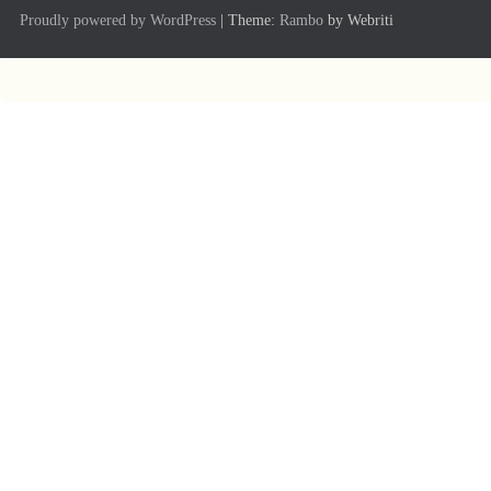
Proudly powered by WordPress
| Theme:
Rambo
by Webriti