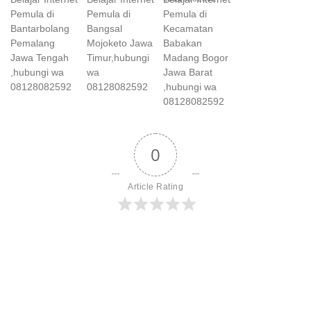
Pemula di
Pemula di
Pemula di
Bantarbolang
Bangsal
Kecamatan
Pemalang
Mojoketo Jawa
Babakan
Jawa Tengah
Timur,hubungi
Madang Bogor
,hubungi wa
wa
Jawa Barat
08128082592
08128082592
,hubungi wa
08128082592
0
Article Rating