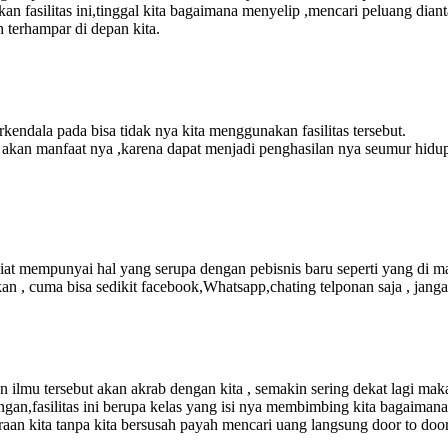
 fasilitas ini,tinggal kita bagaimana menyelip ,mencari peluang diant
h terhampar di depan kita.
endala pada bisa tidak nya kita menggunakan fasilitas tersebut.
n akan manfaat nya ,karena dapat menjadi penghasilan nya seumur hidu
rniat mempunyai hal yang serupa dengan pebisnis baru seperti yang di 
an , cuma bisa sedikit facebook,Whatsapp,chating telponan saja , jang
n ilmu tersebut akan akrab dengan kita , semakin sering dekat lagi ma
gan,fasilitas ini berupa kelas yang isi nya membimbing kita bagaimana
iraan kita tanpa kita bersusah payah mencari uang langsung door to door