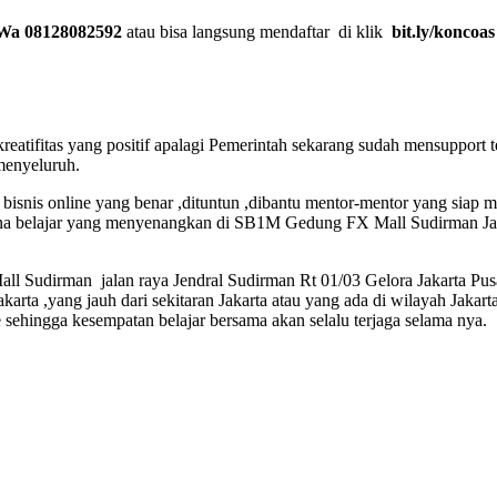
Wa 08128082592
atau bisa langsung mendaftar di klik
bit.ly/koncoas
eatifitas yang positif apalagi Pemerintah sekarang sudah mensupport
menyeluruh.
isnis online yang benar ,dituntun ,dibantu mentor-mentor yang siap m
na belajar yang menyenangkan di SB1M Gedung FX Mall Sudirman Jala
all Sudirman jalan raya Jendral Sudirman Rt 01/03 Gelora Jakarta Pusa
Jakarta ,yang jauh dari sekitaran Jakarta atau yang ada di wilayah Jaka
 sehingga kesempatan belajar bersama akan selalu terjaga selama nya.