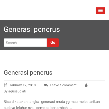
Skip
to
TOGG
content
NAVIG
Generasi penerus
Go
Generasi penerus
January 12, 2018
Leave a comment
By agussudjati
Bisa dikatakan langka generasi muda yg mau melestarikan
budaya leluhur nya , semoga bertambah ….